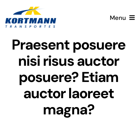
Saltar
al
Menu
contenido
Praesent posuere
Home
nisi risus auctor
Servicios
posuere? Etiam
Equipo
auctor laoreet
Clientes
magna?
Trabaja con Nosotros