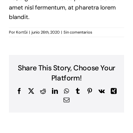
amet nisl fermentum, at pharetra lorem
blandit.
Por
KortGi
|
junio 26th, 2020
|
Sin comentarios
Share This Story, Choose Your
Platform!
Facebook
X
Reddit
LinkedIn
WhatsApp
Tumblr
Pinterest
Vk
Xing
Correo
electrónico